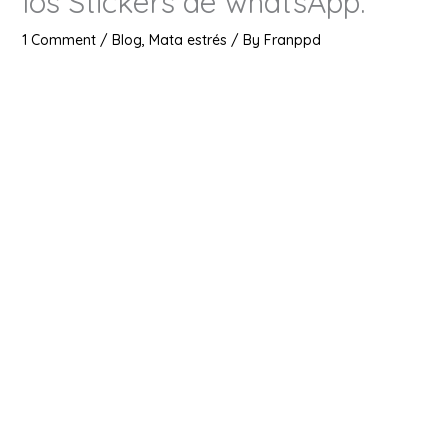
los Stickers de whatsApp.
1 Comment
/
Blog
,
Mata estrés
/ By
Franppd