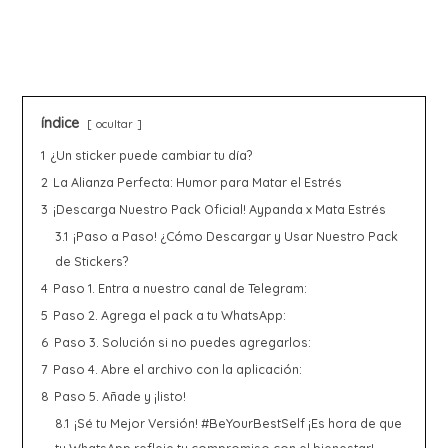
índice
ocultar
1
¿Un sticker puede cambiar tu día?
2
La Alianza Perfecta: Humor para Matar el Estrés
3
¡Descarga Nuestro Pack Oficial! Aypanda x Mata Estrés
3.1
¡Paso a Paso! ¿Cómo Descargar y Usar Nuestro Pack
de Stickers?
4
Paso 1. Entra a nuestro canal de Telegram:
5
Paso 2. Agrega el pack a tu WhatsApp:
6
Paso 3. Solución si no puedes agregarlos:
7
Paso 4. Abre el archivo con la aplicación:
8
Paso 5. Añade y ¡listo!
8.1
¡Sé tu Mejor Versión! #BeYourBestSelf ¡Es hora de que
tu WhatsApp refleje tu compromiso con el bienestar!